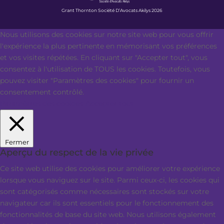
Grant Thornton Société D’Avocats Akilys 2026
Nous utilisons des cookies sur notre site web pour vous offrir
l'expérience la plus pertinente en mémorisant vos préférences
et vos visites répétées. En cliquant sur "Accepter tout", vous
consentez à l'utilisation de TOUS les cookies. Toutefois, vous
pouvez visiter "Paramètres des cookies" pour fournir un
consentement contrôlé.
Paramètres des cookies
Accepter tout
Fermer
Aperçu du respect de la vie privée
Ce site web utilise des cookies pour améliorer votre expérience
lorsque vous naviguez sur le site. Parmi ceux-ci, les cookies qui
sont catégorisés comme nécessaires sont stockés sur votre
navigateur car ils sont essentiels pour le fonctionnement des
fonctionnalités de base du site web. Nous utilisons également