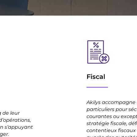
Fiscal
Akilys accompagne q
particuliers pour séc
 de leur
courantes ou except
’opérations,
stratégie fiscale, d
 en s’appuyant
contentieux fiscaux
ger.