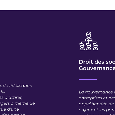
Droit des soc
Gouvernanc
 de fidélisation
 les
La gouvernance e
 à attirer,
entreprises et des
nagers à même de
appréhendée de f
vue d’une
enjeux et les par