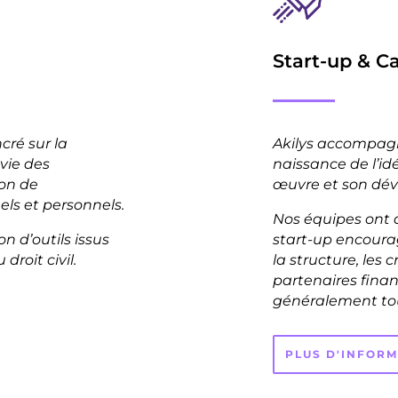
Start-up & Ca
ré sur la
Akilys accompagne
vie des
naissance de l’idé
ion de
œuvre et son dé
els et personnels.
Nos équipes ont 
n d’outils issus
start-up encourag
droit civil.
la structure, les 
partenaires financ
généralement tout
PLUS D'INFOR