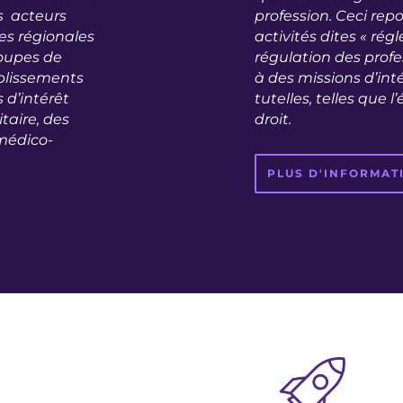
es acteurs
profession. Ceci rep
es régionales
activités dites « ré
roupes de
régulation des profe
ablissements
à des missions d’int
 d’intérêt
tutelles, telles que l
taire, des
droit.
médico-
PLUS D'INFORMAT