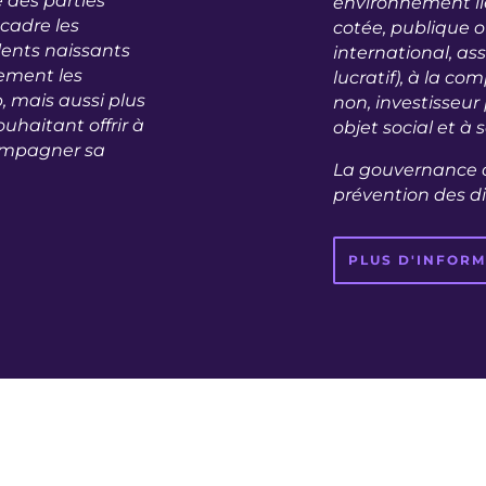
 des parties
environnement lié
cadre les
cotée, publique o
alents naissants
international, a
uement les
lucratif), à la co
, mais aussi plus
non, investisseur 
haitant offrir à
objet social et à s
compagner sa
La gouvernance c
prévention des di
PLUS D'INFOR