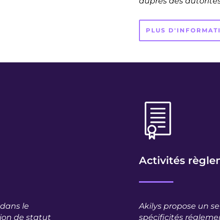
auprès des autorités
PLUS D'INFORMAT
Activités règl
dans le
Akilys propose un se
tion de statut
spécificités réglem