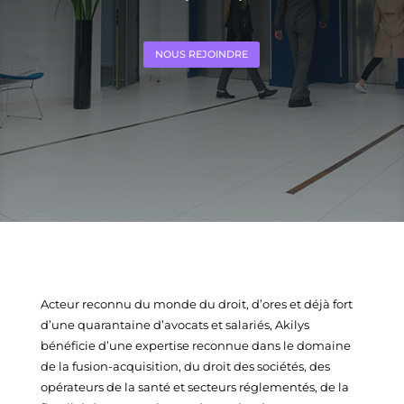
.
NOUS REJOINDRE
Acteur reconnu du monde du droit, d’ores et déjà fort
d’une quarantaine d’avocats et salariés, Akilys
bénéficie d’une expertise reconnue dans le domaine
de la fusion-acquisition, du droit des sociétés, des
opérateurs de la santé et secteurs réglementés, de la