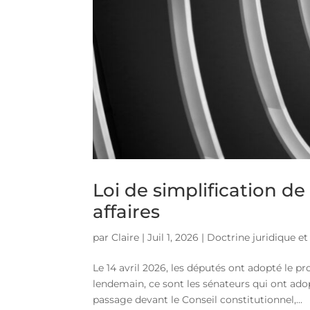
Loi de simplification d
affaires
par
Claire
|
Juil 1, 2026
|
Doctrine juridique et 
Le 14 avril 2026, les députés ont adopté le pro
lendemain, ce sont les sénateurs qui ont adop
passage devant le Conseil constitutionnel,...