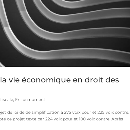
e la vie économique en droit des
fiscale
,
En ce moment
jet de loi de de simplification à 275 voix pour et 225 voix contre.
té ce projet texte par 224 voix pour et 100 voix contre. Après