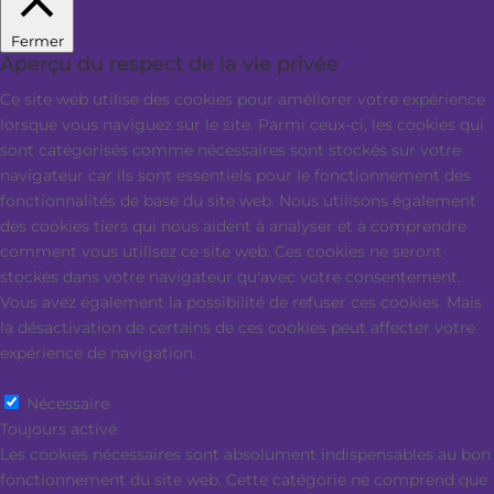
Fermer
Aperçu du respect de la vie privée
Ce site web utilise des cookies pour améliorer votre expérience
lorsque vous naviguez sur le site. Parmi ceux-ci, les cookies qui
sont catégorisés comme nécessaires sont stockés sur votre
navigateur car ils sont essentiels pour le fonctionnement des
fonctionnalités de base du site web. Nous utilisons également
des cookies tiers qui nous aident à analyser et à comprendre
comment vous utilisez ce site web. Ces cookies ne seront
stockés dans votre navigateur qu'avec votre consentement.
Vous avez également la possibilité de refuser ces cookies. Mais
la désactivation de certains de ces cookies peut affecter votre
expérience de navigation.
Nécessaire
Nécessaire
Toujours activé
Les cookies nécessaires sont absolument indispensables au bon
fonctionnement du site web. Cette catégorie ne comprend que