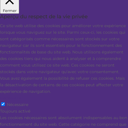
Fermer
Aperçu du respect de la vie privée
Ce site web utilise des cookies pour améliorer votre expérience
lorsque vous naviguez sur le site. Parmi ceux-ci, les cookies qui
sont catégorisés comme nécessaires sont stockés sur votre
navigateur car ils sont essentiels pour le fonctionnement des
fonctionnalités de base du site web. Nous utilisons également
des cookies tiers qui nous aident à analyser et à comprendre
comment vous utilisez ce site web. Ces cookies ne seront
stockés dans votre navigateur qu'avec votre consentement.
Vous avez également la possibilité de refuser ces cookies. Mais
la désactivation de certains de ces cookies peut affecter votre
expérience de navigation.
Nécessaire
Nécessaire
Toujours activé
Les cookies nécessaires sont absolument indispensables au bon
fonctionnement du site web. Cette catégorie ne comprend que