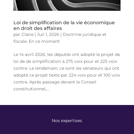
Loi de simplification de la vie économique
en droit des affaires
par
Claire
|
Juil 1, 2026
|
Doctrine juridique et
fiscale
,
En ce moment
Le 14 avril 2026, les députés ont adopté le projet de
loi de de simplification à 275 voix pour et 225 voix
contre. Le lendemain, ce sont les sénateurs qui ont
adopté ce projet texte par 224 voix pour et 100 voix
contre. Après passage devant le Conseil
constitutionnel,...
Nos expertises