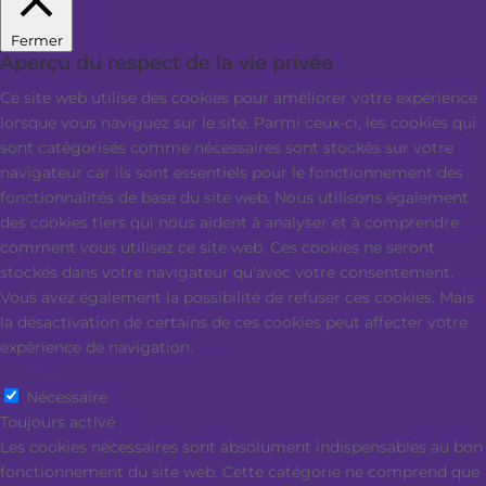
Fermer
Aperçu du respect de la vie privée
Ce site web utilise des cookies pour améliorer votre expérience
lorsque vous naviguez sur le site. Parmi ceux-ci, les cookies qui
sont catégorisés comme nécessaires sont stockés sur votre
navigateur car ils sont essentiels pour le fonctionnement des
fonctionnalités de base du site web. Nous utilisons également
des cookies tiers qui nous aident à analyser et à comprendre
comment vous utilisez ce site web. Ces cookies ne seront
stockés dans votre navigateur qu'avec votre consentement.
Vous avez également la possibilité de refuser ces cookies. Mais
la désactivation de certains de ces cookies peut affecter votre
expérience de navigation.
Nécessaire
Nécessaire
Toujours activé
Les cookies nécessaires sont absolument indispensables au bon
fonctionnement du site web. Cette catégorie ne comprend que