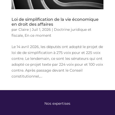
Loi de simplification de la vie économique
en droit des affaires
par
Claire
|
Juil 1, 2026
|
Doctrine juridique et
fiscale
,
En ce moment
Le 14 avril 2026, les députés ont adopté le projet de
loi de de simplification à 275 voix pour et 225 voix
contre. Le lendemain, ce sont les sénateurs qui ont
adopté ce projet texte par 224 voix pour et 100 voix
contre. Après passage devant le Conseil
constitutionnel,...
Nos expertises