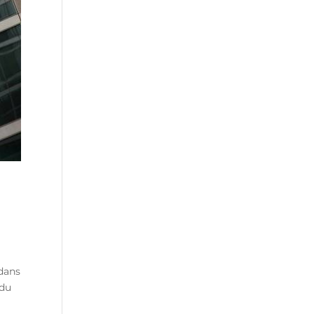
 dans
 du