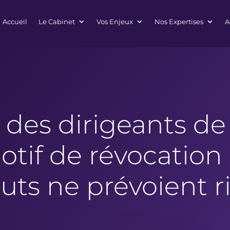
Accueil
Le Cabinet
Vos Enjeux
Nos Expertises
A
des dirigeants de S
otif de révocation 
tuts ne prévoient r