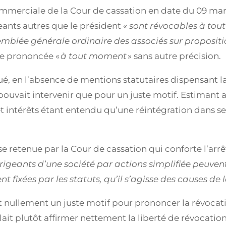
mmerciale de la Cour de cassation en date du 09 mars
geants autres que le président
« sont révocables à tou
ssemblée générale ordinaire des associés sur proposit
re prononcée «
à tout moment
» sans autre précision.
é, en l’absence de mentions statutaires dispensant la 
pouvait intervenir que pour un juste motif. Estimant a
intérêts étant entendu qu’une réintégration dans ses
e retenue par la Cour de cassation qui conforte l’arrêt
irigeants d’une société par actions simplifiée peuven
ment fixées par les statuts, qu’il s’agisse des causes d
nt nullement un juste motif pour prononcer la révocat
ait plutôt affirmer nettement la liberté de révocatio