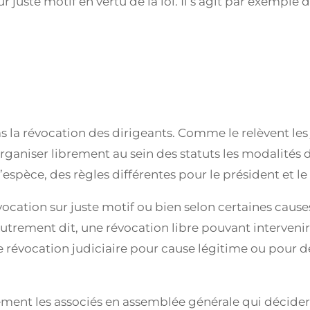
 juste motif en vertu de la loi. Il s’agit par exemple 
pas la révocation des dirigeants. Comme le relèvent les 
rganiser librement au sein des statuts les modalités d
espèce, des règles différentes pour le président et le
vocation sur juste motif ou bien selon certaines cau
Autrement dit, une révocation libre pouvant interven
ne révocation judiciaire pour cause légitime ou pour 
rement les associés en assemblée générale qui décidero