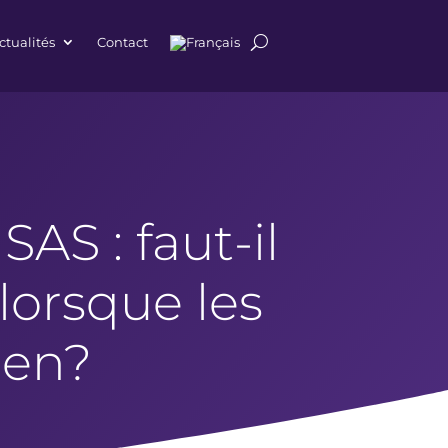
ctualités
Contact
AS : faut-il
lorsque les
ien?