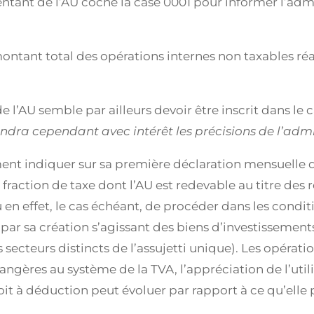
ntant de l’AU coche la case 0001 pour informer l’adm
montant total des opérations internes non taxables r
de l’AU semble par ailleurs devoir être inscrit dans le
ndra cependant avec intérêt les précisions de l’admi
ent indiquer sur sa première déclaration mensuelle d
 fraction de taxe dont l’AU est redevable au titre des
nu en effet, le cas échéant, de procéder dans les con
par sa création s’agissant des biens d’investissements
ecteurs distincts de l’assujetti unique). Les opérati
angères au système de la TVA, l’appréciation de l’uti
t à déduction peut évoluer par rapport à ce qu’elle p