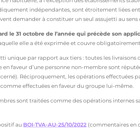
nce habituelle, à l’exception des établissements stabl
idiquement indépendantes, sont étroitement liées entre
ent demander à constituer un seul assujetti au sens d
ard le 31 octobre de l’année qui précède son applic
laquelle elle a été exprimée et couvre obligatoirement
 unique par rapport aux tiers : toutes les livraisons 
en faveur d’une personne non-membre sont réputées 
rné). Réciproquement, les opérations effectuées par
 comme effectuées en faveur du groupe lui-même.
embres sont traitées comme des opérations internes sa
ositif au
BOI-TVA-AU-25/10/2022
(commentaires en c