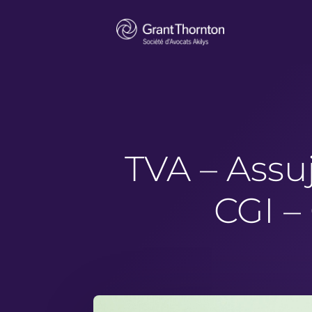
TVA – Assuj
CGI –