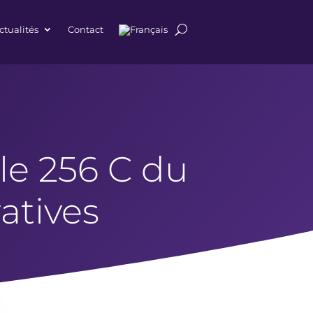
ctualités
Contact
cle 256 C du
atives