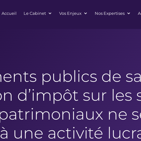
Accueil
Le Cabinet
Vos Enjeux
Nos Expertises
A
ents publics de san
on d’impôt sur les 
 patrimoniaux ne s
à une activité lucr