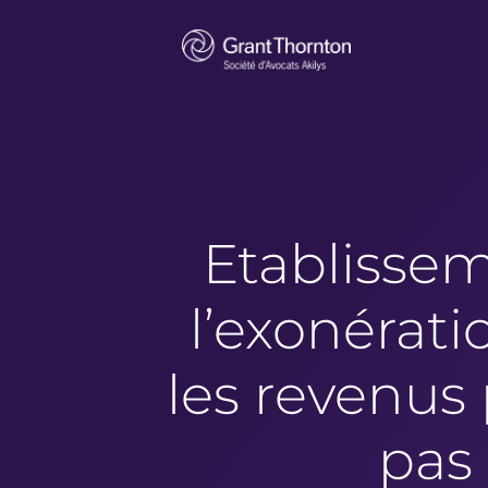
Etablissem
l’exonérati
les revenus
pas 