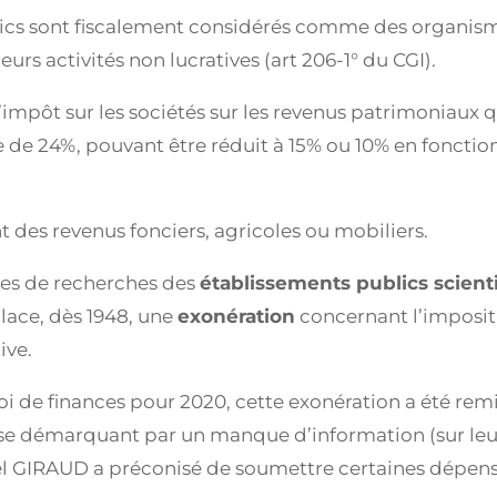
blics sont fiscalement considérés comme des organism
rs activités non lucratives (art 206-1° du CGI).
l’impôt sur les sociétés sur les revenus patrimoniaux q
ue de 24%, pouvant être réduit à 15% ou 10% en fonctio
 des revenus fonciers, agricoles ou mobiliers.
nses de recherches des
établissements publics scient
 place, dès 1948, une
exonération
concernant l’imposit
ive.
loi de finances pour 2020, cette exonération a été rem
se démarquant par un manque d’information (sur leur c
oël GIRAUD a préconisé de soumettre certaines dépense