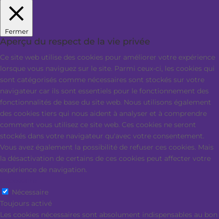
Fermer
Aperçu du respect de la vie privée
Ce site web utilise des cookies pour améliorer votre expérience
lorsque vous naviguez sur le site. Parmi ceux-ci, les cookies qui
sont catégorisés comme nécessaires sont stockés sur votre
navigateur car ils sont essentiels pour le fonctionnement des
fonctionnalités de base du site web. Nous utilisons également
des cookies tiers qui nous aident à analyser et à comprendre
comment vous utilisez ce site web. Ces cookies ne seront
stockés dans votre navigateur qu'avec votre consentement.
Vous avez également la possibilité de refuser ces cookies. Mais
la désactivation de certains de ces cookies peut affecter votre
expérience de navigation.
Nécessaire
Nécessaire
Toujours activé
Les cookies nécessaires sont absolument indispensables au bon