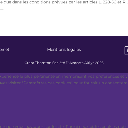
e que dans les conditions prévues par les articles L. 228-56 et R.
..
binet
Mentions légales
Grant Thornton Société D’Avocats Akilys 2026
expérience la plus pertinente en mémorisant vos préférences et vo
ouvez visiter "Paramètres des cookies" pour fournir un consentem
lorsque vous naviguez sur le site. Parmi ceux-ci, les cookies qu