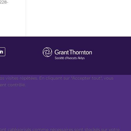
 228-
s visites répétées. En cliquant sur "Accepter tout", vous
ent contrôlé.
i sont catégorisés comme nécessaires sont stockés sur votre