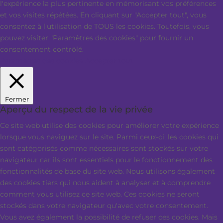
l'expérience la plus pertinente en mémorisant vos préférences
et vos visites répétées. En cliquant sur "Accepter tout", vous
consentez à l'utilisation de TOUS les cookies. Toutefois, vous
pouvez visiter "Paramètres des cookies" pour fournir un
consentement contrôlé.
Paramètres des cookies
Accepter tout
Fermer
Aperçu du respect de la vie privée
Ce site web utilise des cookies pour améliorer votre expérience
lorsque vous naviguez sur le site. Parmi ceux-ci, les cookies qui
sont catégorisés comme nécessaires sont stockés sur votre
navigateur car ils sont essentiels pour le fonctionnement des
fonctionnalités de base du site web. Nous utilisons également
des cookies tiers qui nous aident à analyser et à comprendre
comment vous utilisez ce site web. Ces cookies ne seront
stockés dans votre navigateur qu'avec votre consentement.
Vous avez également la possibilité de refuser ces cookies. Mais