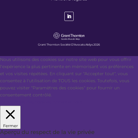
Grant Thornton Société D’Avocats Akilys 2026
Nous utilisons des cookies sur notre site web pour vous offrir
l'expérience la plus pertinente en mémorisant vos préférences
et vos visites répétées. En cliquant sur "Accepter tout", vous
consentez à l'utilisation de TOUS les cookies. Toutefois, vous
pouvez visiter "Paramètres des cookies" pour fournir un
consentement contrôlé.
Paramètres des cookies
Accepter tout
Fermer
Aperçu du respect de la vie privée