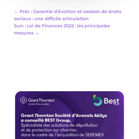
←
Préc : Garantie d’éviction et cession de droits
sociaux : une difficile articulation
Suiv : Loi de Finances 2022 : les principales
mesures
→