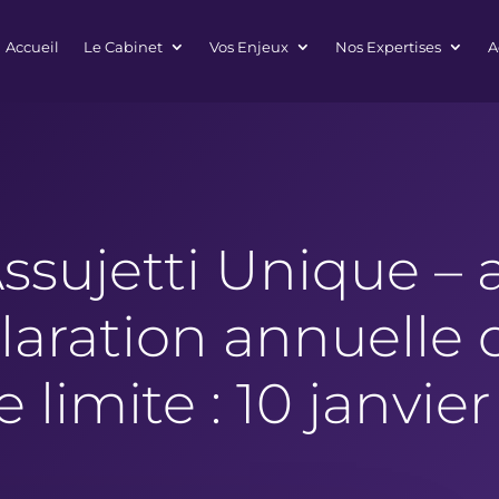
Accueil
Le Cabinet
Vos Enjeux
Nos Expertises
A
Assujetti Unique – 
laration annuelle
e limite : 10 janvie