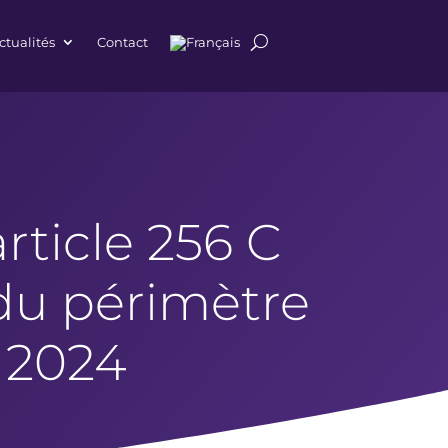
ctualités
Contact
article 256 C
 du périmètre
r 2024