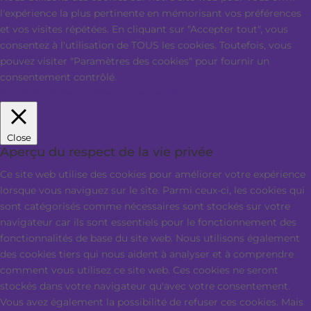
l'expérience la plus pertinente en mémorisant vos préférences
et vos visites répétées. En cliquant sur "Accepter tout", vous
consentez à l'utilisation de TOUS les cookies. Toutefois, vous
pouvez visiter "Paramètres des cookies" pour fournir un
consentement contrôlé.
Paramètres des cookies
Accepter tout
Close
Aperçu du respect de la vie privée
Ce site web utilise des cookies pour améliorer votre expérience
lorsque vous naviguez sur le site. Parmi ceux-ci, les cookies qui
sont catégorisés comme nécessaires sont stockés sur votre
navigateur car ils sont essentiels pour le fonctionnement des
fonctionnalités de base du site web. Nous utilisons également
des cookies tiers qui nous aident à analyser et à comprendre
comment vous utilisez ce site web. Ces cookies ne seront
stockés dans votre navigateur qu'avec votre consentement.
Vous avez également la possibilité de refuser ces cookies. Mais