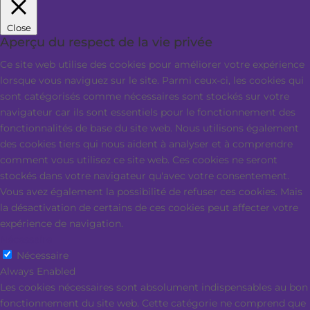
Close
Aperçu du respect de la vie privée
Ce site web utilise des cookies pour améliorer votre expérience
lorsque vous naviguez sur le site. Parmi ceux-ci, les cookies qui
sont catégorisés comme nécessaires sont stockés sur votre
navigateur car ils sont essentiels pour le fonctionnement des
fonctionnalités de base du site web. Nous utilisons également
des cookies tiers qui nous aident à analyser et à comprendre
comment vous utilisez ce site web. Ces cookies ne seront
stockés dans votre navigateur qu'avec votre consentement.
Vous avez également la possibilité de refuser ces cookies. Mais
la désactivation de certains de ces cookies peut affecter votre
expérience de navigation.
Nécessaire
Nécessaire
Always Enabled
Les cookies nécessaires sont absolument indispensables au bon
fonctionnement du site web. Cette catégorie ne comprend que