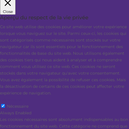
Close
Aperçu du respect de la vie privée
Ce site web utilise des cookies pour améliorer votre expérience
lorsque vous naviguez sur le site. Parmi ceux-ci, les cookies qui
sont catégorisés comme nécessaires sont stockés sur votre
navigateur car ils sont essentiels pour le fonctionnement des
fonctionnalités de base du site web. Nous utilisons également
des cookies tiers qui nous aident à analyser et à comprendre
comment vous utilisez ce site web. Ces cookies ne seront
stockés dans votre navigateur qu'avec votre consentement.
Vous avez également la possibilité de refuser ces cookies. Mais
la désactivation de certains de ces cookies peut affecter votre
expérience de navigation.
Nécessaire
Nécessaire
Always Enabled
Les cookies nécessaires sont absolument indispensables au bon
fonctionnement du site web. Cette catégorie ne comprend que