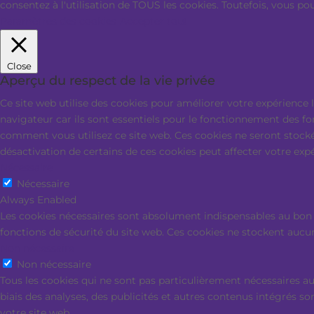
consentez à l'utilisation de TOUS les cookies. Toutefois, vous p
Paramètres des cookies
Accepter tout
Close
Aperçu du respect de la vie privée
Ce site web utilise des cookies pour améliorer votre expérience 
navigateur car ils sont essentiels pour le fonctionnement des f
comment vous utilisez ce site web. Ces cookies ne seront stocké
désactivation de certains de ces cookies peut affecter votre exp
Nécessaire
Nécessaire
Always Enabled
Les cookies nécessaires sont absolument indispensables au bon 
fonctions de sécurité du site web. Ces cookies ne stockent aucu
Non nécessaire
Non nécessaire
Tous les cookies qui ne sont pas particulièrement nécessaires au
biais des analyses, des publicités et autres contenus intégrés so
votre site web.