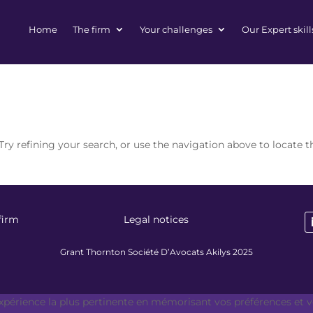
Home
The firm
Your challenges
Our Expert skill
ry refining your search, or use the navigation above to locate t
firm
Legal notices
Grant Thornton Société D’Avocats Akilys 2025
expérience la plus pertinente en mémorisant vos préférences et vo