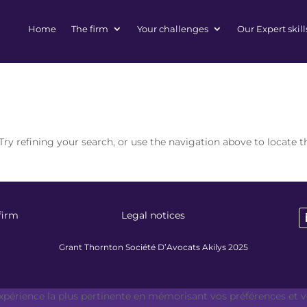
Home
The firm
Your challenges
Our Expert skill
ry refining your search, or use the navigation above to locate t
firm
Legal notices
Grant Thornton Société D’Avocats Akilys 2025
expérience la plus pertinente en mémorisant vos préférences et vo