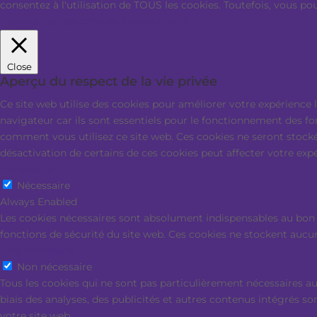
consentez à l'utilisation de TOUS les cookies. Toutefois, vous p
Paramètres des cookies
Accepter tout
Close
Aperçu du respect de la vie privée
Ce site web utilise des cookies pour améliorer votre expérience 
navigateur car ils sont essentiels pour le fonctionnement des f
comment vous utilisez ce site web. Ces cookies ne seront stocké
désactivation de certains de ces cookies peut affecter votre exp
Nécessaire
Nécessaire
Always Enabled
Les cookies nécessaires sont absolument indispensables au bon 
fonctions de sécurité du site web. Ces cookies ne stockent aucu
Non nécessaire
Non nécessaire
Tous les cookies qui ne sont pas particulièrement nécessaires au
biais des analyses, des publicités et autres contenus intégrés so
votre site web.